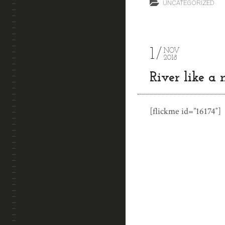
UNCATEGORIZED
1
NOV
2018
River like a 
[flickme id=”16174″]