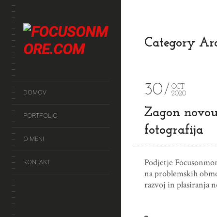
Category Arc
30
OCT
DOMOV
2020
Zagon novous
PORTFOLIO
fotografija
O MENI
Podjetje Focusonmore
KONTAKT
na problemskih območ
razvoj in plasiranja 