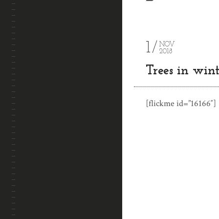
1
NOV
2018
Trees in wint
[flickme id=”16166″]