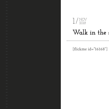
1
NOV
2018
Walk in the
[flickme id=”16168″]